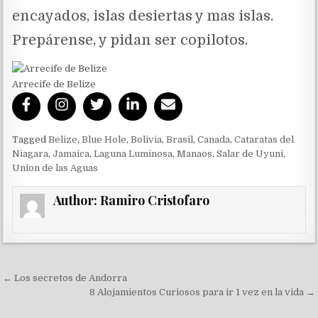
encayados, islas desiertas y mas islas.
Prepárense, y pidan ser copilotos.
Arrecife de Belize
Tagged
Belize
,
Blue Hole
,
Bolivia
,
Brasil
,
Canada
,
Cataratas del
Niagara
,
Jamaica
,
Laguna Luminosa
,
Manaos
,
Salar de Uyuni
,
Union de las Aguas
Author:
Ramiro Cristofaro
Navegación de entradas
← Los secretos de Andorra
8 Alojamientos Curiosos para ir 1 vez en la vida →