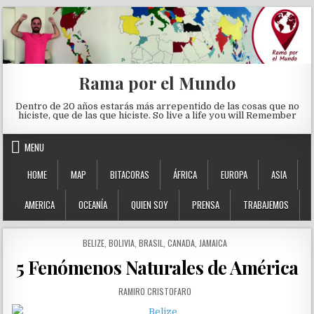
Skip to content
Rama por el Mundo
Dentro de 20 años estarás más arrepentido de las cosas que no
hiciste, que de las que hiciste. So live a life you will Remember
MENU
HOME
MAP
BITACORAS
ÁFRICA
EUROPA
ASIA
AMERICA
OCEANÍA
QUIEN SOY
PRENSA
TRABAJEMOS
POSTED IN
BELIZE
,
BOLIVIA
,
BRASIL
,
CANADA
,
JAMAICA
5 Fenómenos Naturales de América
AUTHOR:
RAMIRO CRISTOFARO