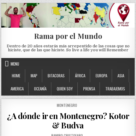
Skip to content
Rama por el Mundo
Dentro de 20 años estarás más arrepentido de las cosas que no
hiciste, que de las que hiciste. So live a life you will Remember
MENU
HOME
MAP
BITACORAS
ÁFRICA
EUROPA
ASIA
AMERICA
OCEANÍA
QUIEN SOY
PRENSA
TRABAJEMOS
POSTED IN
MONTENEGRO
¿A dónde ir en Montenegro? Kotor
& Budva
AUTHOR:
RAMIRO CRISTOFARO