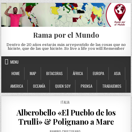
Skip to content
Rama por el Mundo
Dentro de 20 años estarás más arrepentido de las cosas que no
hiciste, que de las que hiciste. So live a life you will Remember
MENU
HOME
MAP
BITACORAS
ÁFRICA
EUROPA
ASIA
AMERICA
OCEANÍA
QUIEN SOY
PRENSA
TRABAJEMOS
POSTED IN
ITALIA
Alberobello «El Pueblo de los
Trulli» & Polignano a Mare
AUTHOR:
RAMIRO CRISTOFARO