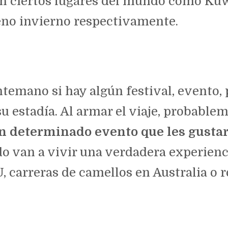
en ciertos lugares del mundo como Kuw
leno invierno respectivamente.
emano si hay algún festival, evento, p
su estadía. Al armar el viaje, probabl
un determinado evento que les gusta
o van a vivir una verdadera experienci
, carreras de camellos en Australia o 