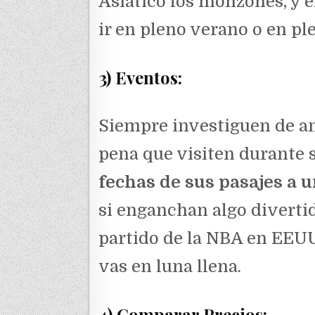
Asiático los monzones, y 
ir en pleno verano o en p
3) Eventos:
Siempre investiguen de ant
pena que visiten durante 
fechas de sus pasajes a 
si enganchan algo divertid
partido de la NBA en EEUU
vas en luna llena.
4) Comparar Precios: