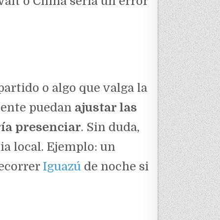
ait o China seria un error
artido o algo que valga la
emente puedan
ajustar las
ría presenciar
. Sin duda,
a local. Ejemplo: un
recorrer
Iguazú
de noche si