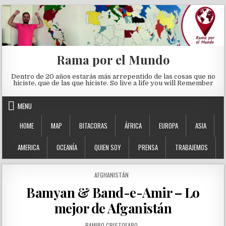
Skip to content
Rama por el Mundo
Dentro de 20 años estarás más arrepentido de las cosas que no
hiciste, que de las que hiciste. So live a life you will Remember
MENU
HOME
MAP
BITACORAS
ÁFRICA
EUROPA
ASIA
AMERICA
OCEANÍA
QUIEN SOY
PRENSA
TRABAJEMOS
POSTED IN
AFGHANISTÁN
Bamyan & Band-e-Amir – Lo
mejor de Afganistán
AUTHOR:
RAMIRO CRISTOFARO