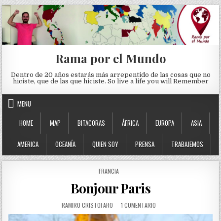
Skip to content
Rama por el Mundo
Dentro de 20 años estarás más arrepentido de las cosas que no
hiciste, que de las que hiciste. So live a life you will Remember
MENU
HOME
MAP
BITACORAS
ÁFRICA
EUROPA
ASIA
AMERICA
OCEANÍA
QUIEN SOY
PRENSA
TRABAJEMOS
POSTED IN
FRANCIA
Bonjour Paris
AUTHOR:
EN BONJOUR PARIS
RAMIRO CRISTOFARO
1 COMENTARIO