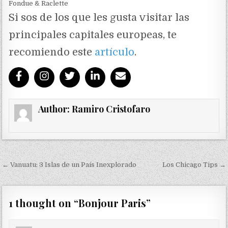
Fondue & Raclette
Si sos de los que les gusta visitar las
principales capitales europeas, te
recomiendo este
artículo
.
Author:
Ramiro Cristofaro
Navegación de entradas
← Vanuatu: 3 Islas de un País Inexplorado
Los Chicago Tips →
1 thought on “
Bonjour Paris
”