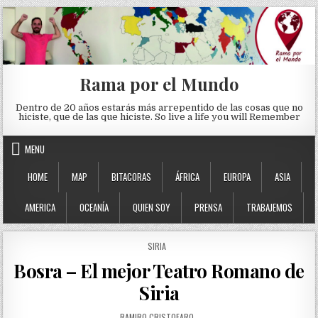
Skip to content
Rama por el Mundo
Dentro de 20 años estarás más arrepentido de las cosas que no
hiciste, que de las que hiciste. So live a life you will Remember
MENU
HOME
MAP
BITACORAS
ÁFRICA
EUROPA
ASIA
AMERICA
OCEANÍA
QUIEN SOY
PRENSA
TRABAJEMOS
POSTED IN
SIRIA
Bosra – El mejor Teatro Romano de
Siria
AUTHOR:
RAMIRO CRISTOFARO