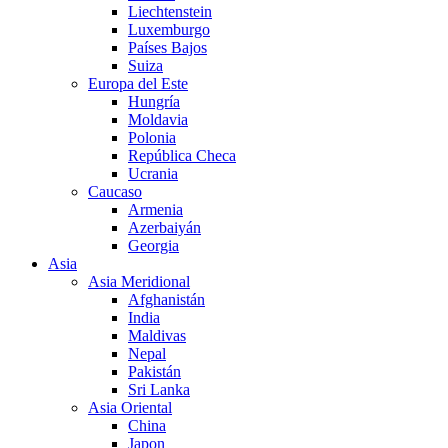
Liechtenstein
Luxemburgo
Países Bajos
Suiza
Europa del Este
Hungría
Moldavia
Polonia
República Checa
Ucrania
Caucaso
Armenia
Azerbaiyán
Georgia
Asia
Asia Meridional
Afghanistán
India
Maldivas
Nepal
Pakistán
Sri Lanka
Asia Oriental
China
Japon