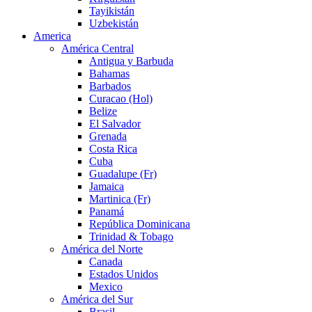
Tayikistán
Uzbekistán
America
América Central
Antigua y Barbuda
Bahamas
Barbados
Curacao (Hol)
Belize
El Salvador
Grenada
Costa Rica
Cuba
Guadalupe (Fr)
Jamaica
Martinica (Fr)
Panamá
República Dominicana
Trinidad & Tobago
América del Norte
Canada
Estados Unidos
Mexico
América del Sur
Brasil