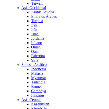
Taiwán
Asia Occidental
Arabia Saudita
Emiratos Árabes
Turquía
Irak
Irán
Israel
Jordania
Líbano
Oman
Qatar
Palestina
Siria
Sudeste Asiático
Indonesia
Malasia
Myanmar
Tailandia
Brunei
Camboya
Filipinas
Asia Central
Kazakhstan
Kirguistán