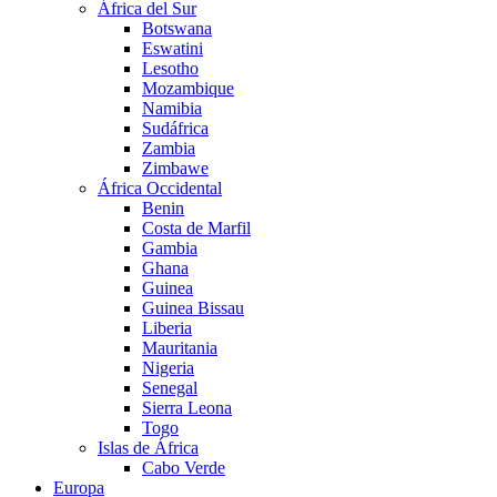
África del Sur
Botswana
Eswatini
Lesotho
Mozambique
Namibia
Sudáfrica
Zambia
Zimbawe
África Occidental
Benin
Costa de Marfil
Gambia
Ghana
Guinea
Guinea Bissau
Liberia
Mauritania
Nigeria
Senegal
Sierra Leona
Togo
Islas de África
Cabo Verde
Europa