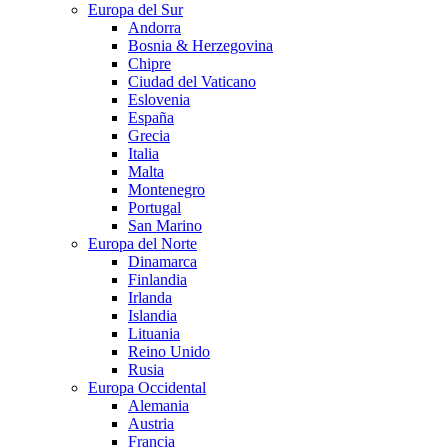
Europa del Sur
Andorra
Bosnia & Herzegovina
Chipre
Ciudad del Vaticano
Eslovenia
España
Grecia
Italia
Malta
Montenegro
Portugal
San Marino
Europa del Norte
Dinamarca
Finlandia
Irlanda
Islandia
Lituania
Reino Unido
Rusia
Europa Occidental
Alemania
Austria
Francia