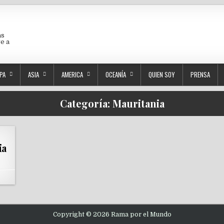
as
ve a
PA
ASIA
AMERICA
OCEANÍA
QUIEN SOY
PRENSA
Categoría:
Mauritania
ia
Copyright © 2026 Rama por el Mundo