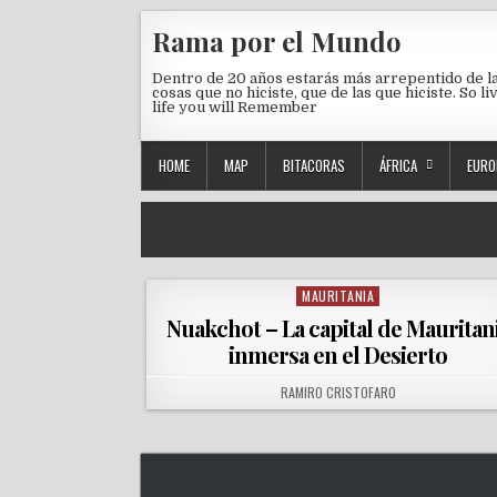
Skip to content
Rama por el Mundo
Dentro de 20 años estarás más arrepentido de l
cosas que no hiciste, que de las que hiciste. So li
life you will Remember
HOME
MAP
BITACORAS
ÁFRICA
EURO
MAURITANIA
Posted in
Nuakchot – La capital de Mauritan
inmersa en el Desierto
AUTHOR:
RAMIRO CRISTOFARO