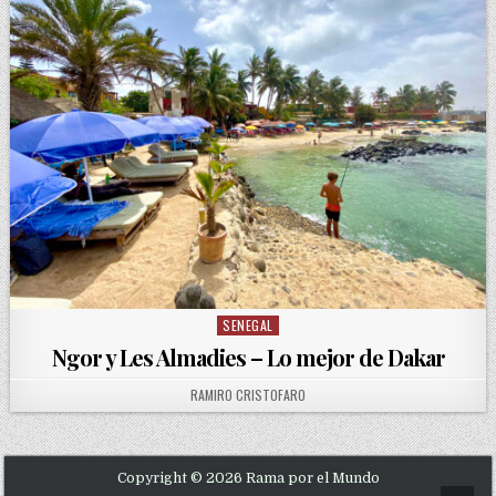
SENEGAL
Posted in
Ngor y Les Almadies – Lo mejor de Dakar
AUTHOR:
RAMIRO CRISTOFARO
Copyright © 2026 Rama por el Mundo