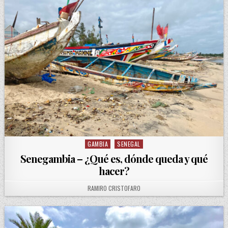
GAMBIA
SENEGAL
Posted in
Senegambia – ¿Qué es, dónde queda y qué
hacer?
AUTHOR:
RAMIRO CRISTOFARO