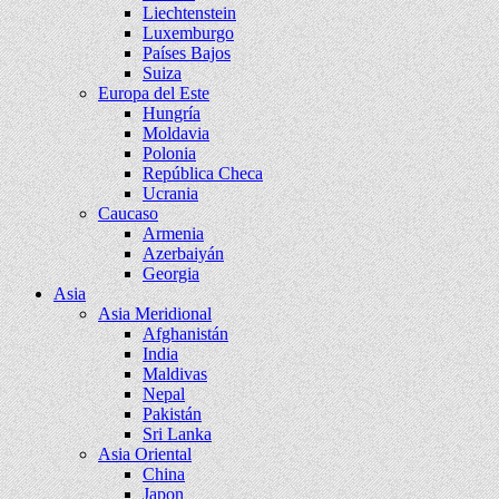
Liechtenstein
Luxemburgo
Países Bajos
Suiza
Europa del Este
Hungría
Moldavia
Polonia
República Checa
Ucrania
Caucaso
Armenia
Azerbaiyán
Georgia
Asia
Asia Meridional
Afghanistán
India
Maldivas
Nepal
Pakistán
Sri Lanka
Asia Oriental
China
Japon