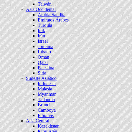
Taiwán
Asia Occidental
Arabia Saudita
Emiratos Árabes
Turquía
Irak
Irán
Israel
Jordania
Líbano
Oman
Qatar
Palestina
Siria
Sudeste Asiático
Indonesia
Malasia
Myanmar
Tailandia
Brunei
Camboya
Filipinas
Asia Central
Kazakhstan
Kirguistán