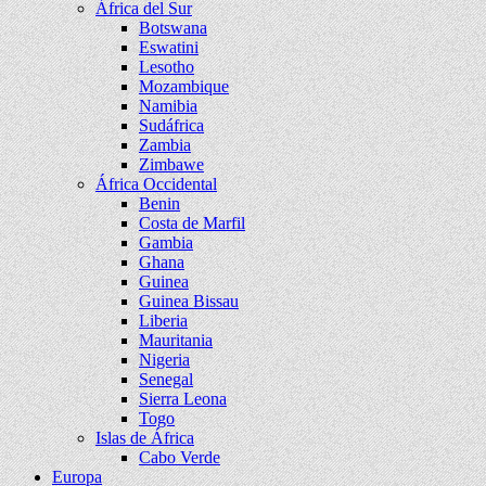
África del Sur
Botswana
Eswatini
Lesotho
Mozambique
Namibia
Sudáfrica
Zambia
Zimbawe
África Occidental
Benin
Costa de Marfil
Gambia
Ghana
Guinea
Guinea Bissau
Liberia
Mauritania
Nigeria
Senegal
Sierra Leona
Togo
Islas de África
Cabo Verde
Europa