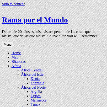
Skip to content
Rama por el Mundo
Dentro de 20 años estarás más arrepentido de las cosas que no
hiciste, que de las que hiciste. So live a life you will Remember
Menu
Home
Map
Bitacoras
África
África Central
África del Este
Kenia
Tanzania
África del Norte
Argelia
Egipto
Marruecos
Túnez