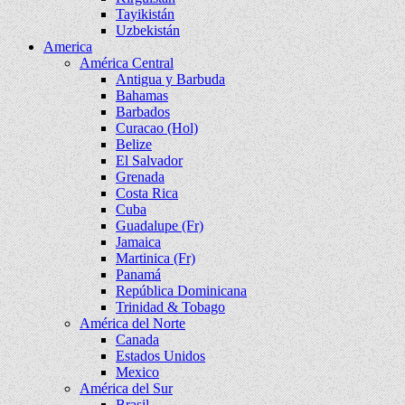
Tayikistán
Uzbekistán
America
América Central
Antigua y Barbuda
Bahamas
Barbados
Curacao (Hol)
Belize
El Salvador
Grenada
Costa Rica
Cuba
Guadalupe (Fr)
Jamaica
Martinica (Fr)
Panamá
República Dominicana
Trinidad & Tobago
América del Norte
Canada
Estados Unidos
Mexico
América del Sur
Brasil