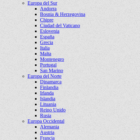
Europa del Sur
Andorra
Bosnia & Herzegovina
Chipre
Ciudad del Vaticano
Eslovenia
España
Grecia
Italia
Malta
Montenegro
Portugal
San Marino
Europa del Norte
Dinamarca
Finlandia
Irlanda
Islandia
Lituania
Reino Unido
Rusia
Europa Occidental
Alemania
Austria
Francia