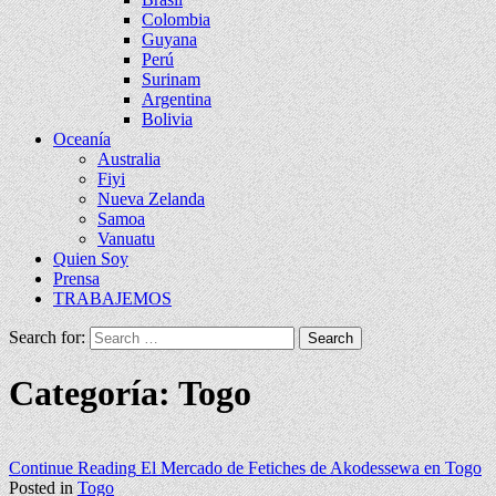
Colombia
Guyana
Perú
Surinam
Argentina
Bolivia
Oceanía
Australia
Fiyi
Nueva Zelanda
Samoa
Vanuatu
Quien Soy
Prensa
TRABAJEMOS
Search for:
Categoría:
Togo
Continue Reading
El Mercado de Fetiches de Akodessewa en Togo
Posted in
Togo