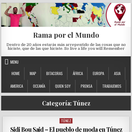
Skip to content
Rama por el Mundo
Dentro de 20 años estarás más arrepentido de las cosas que no
hiciste, que de las que hiciste. So live a life you will Remember
MENU
HOME
MAP
BITACORAS
ÁFRICA
EUROPA
ASIA
AMERICA
OCEANÍA
QUIEN SOY
PRENSA
TRABAJEMOS
Categoría:
Túnez
TÚNEZ
Posted in
Sidi Bou Said – El pueblo de moda en Túnez