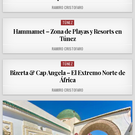
AUTHOR:
RAMIRO CRISTOFARO
TÚNEZ
Posted in
Hammamet – Zona de Playas y Resorts en
Túnez
AUTHOR:
RAMIRO CRISTOFARO
TÚNEZ
Posted in
Bizerta & Cap Angela – El Extremo Norte de
África
AUTHOR:
RAMIRO CRISTOFARO