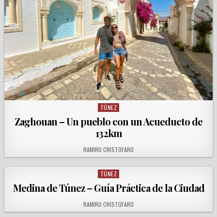
TÚNEZ
Posted in
Zaghouan – Un pueblo con un Acueducto de
132km
AUTHOR:
RAMIRO CRISTOFARO
TÚNEZ
Posted in
Medina de Túnez – Guía Práctica de la Ciudad
AUTHOR:
RAMIRO CRISTOFARO