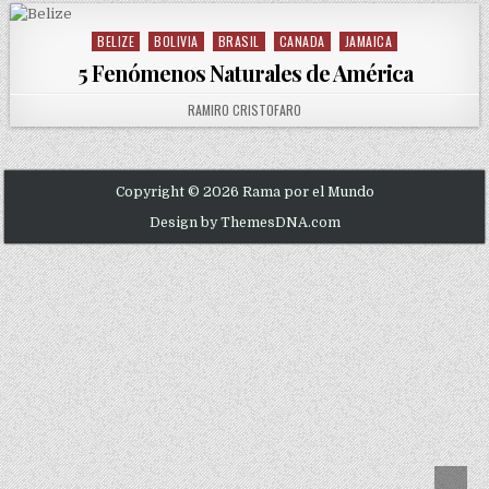
BELIZE
BOLIVIA
BRASIL
CANADA
JAMAICA
Posted in
5 Fenómenos Naturales de América
AUTHOR:
RAMIRO CRISTOFARO
Copyright © 2026 Rama por el Mundo
Design by ThemesDNA.com