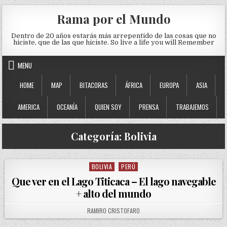
Skip to content
Rama por el Mundo
Dentro de 20 años estarás más arrepentido de las cosas que no
hiciste, que de las que hiciste. So live a life you will Remember
MENU
HOME
MAP
BITACORAS
ÁFRICA
EUROPA
ASIA
AMERICA
OCEANÍA
QUIEN SOY
PRENSA
TRABAJEMOS
Categoría:
Bolivia
BOLIVIA
PERÚ
Posted in
Que ver en el Lago Titicaca – El lago navegable
+ alto del mundo
AUTHOR:
RAMIRO CRISTOFARO