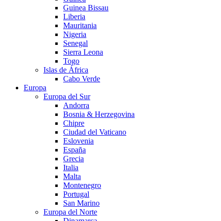
Guinea Bissau
Liberia
Mauritania
Nigeria
Senegal
Sierra Leona
Togo
Islas de África
Cabo Verde
Europa
Europa del Sur
Andorra
Bosnia & Herzegovina
Chipre
Ciudad del Vaticano
Eslovenia
España
Grecia
Italia
Malta
Montenegro
Portugal
San Marino
Europa del Norte
Dinamarca