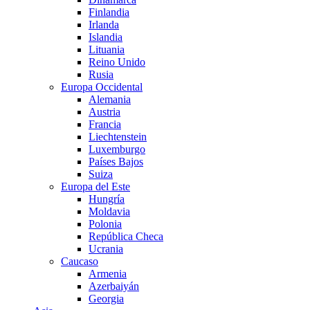
Finlandia
Irlanda
Islandia
Lituania
Reino Unido
Rusia
Europa Occidental
Alemania
Austria
Francia
Liechtenstein
Luxemburgo
Países Bajos
Suiza
Europa del Este
Hungría
Moldavia
Polonia
República Checa
Ucrania
Caucaso
Armenia
Azerbaiyán
Georgia