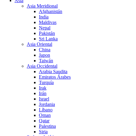
Asia
Asia Meridional
Afghanistán
India
Maldivas
Nepal
Pakistán
Sri Lanka
Asia Oriental
China
Japon
Taiwán
Asia Occidental
Arabia Saudita
Emiratos Árabes
Turquía
Irak
Irán
Israel
Jordania
Líbano
Oman
Qatar
Palestina
Siria