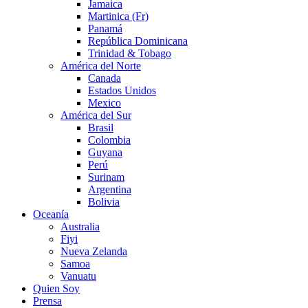
Jamaica
Martinica (Fr)
Panamá
República Dominicana
Trinidad & Tobago
América del Norte
Canada
Estados Unidos
Mexico
América del Sur
Brasil
Colombia
Guyana
Perú
Surinam
Argentina
Bolivia
Oceanía
Australia
Fiyi
Nueva Zelanda
Samoa
Vanuatu
Quien Soy
Prensa