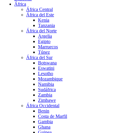
África
África Central
África del Este
Kenia
Tanzania
África del Norte
Argelia
Egipto
Marruecos
Túnez
África del Sur
Botswana
Eswatini
Lesotho
Mozambique
Namibia
Sudáfrica
Zambia
Zimbawe
África Occidental
Benin
Costa de Marfil
Gambia
Ghana
Guinea