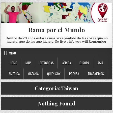
Skip to content
Rama por el Mundo
Dentro de 20 años estarás más arrepentido de las cosas que no
hiciste, que de las que hiciste. So live a life you will Remember
MENU
HOME
MAP
BITACORAS
ÁFRICA
EUROPA
ASIA
AMERICA
OCEANÍA
QUIEN SOY
PRENSA
TRABAJEMOS
Categoría:
Taiwán
Nothing Found