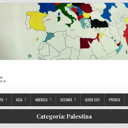
as
ve a
PA
ASIA
AMERICA
OCEANÍA
QUIEN SOY
PRENSA
Categoría:
Palestina