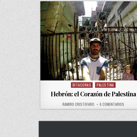
BITACORAS
PALESTINA
Posted in
Hebrón: el Corazón de Palestina
AUTHOR:
EN HEBR
RAMIRO CRISTOFARO
6 COMENTARIOS