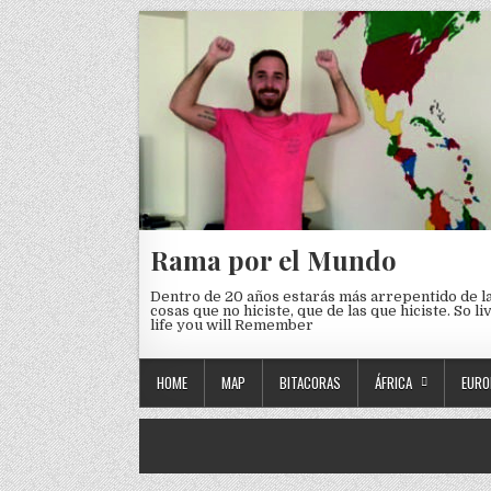
Skip to content
Rama por el Mundo
Dentro de 20 años estarás más arrepentido de l
cosas que no hiciste, que de las que hiciste. So li
life you will Remember
HOME
MAP
BITACORAS
ÁFRICA
EURO