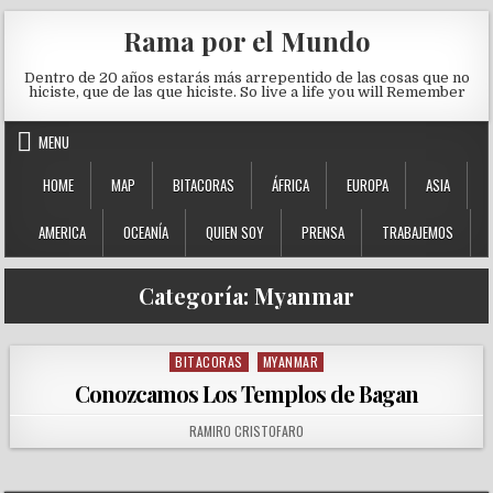
Skip to content
Rama por el Mundo
Dentro de 20 años estarás más arrepentido de las cosas que no
hiciste, que de las que hiciste. So live a life you will Remember
MENU
HOME
MAP
BITACORAS
ÁFRICA
EUROPA
ASIA
AMERICA
OCEANÍA
QUIEN SOY
PRENSA
TRABAJEMOS
Categoría:
Myanmar
BITACORAS
MYANMAR
Posted in
Conozcamos Los Templos de Bagan
AUTHOR:
RAMIRO CRISTOFARO