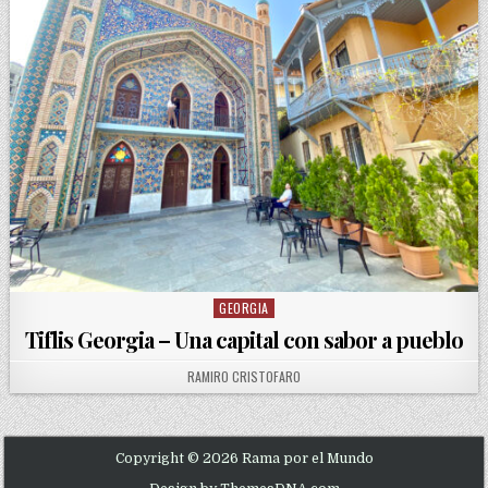
GEORGIA
Posted in
Tiflis Georgia – Una capital con sabor a pueblo
AUTHOR:
RAMIRO CRISTOFARO
Copyright © 2026 Rama por el Mundo