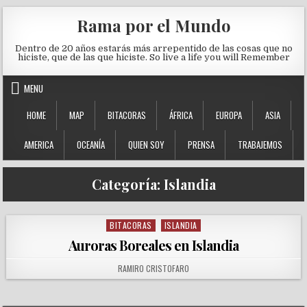
Skip to content
Rama por el Mundo
Dentro de 20 años estarás más arrepentido de las cosas que no
hiciste, que de las que hiciste. So live a life you will Remember
MENU
HOME
MAP
BITACORAS
ÁFRICA
EUROPA
ASIA
AMERICA
OCEANÍA
QUIEN SOY
PRENSA
TRABAJEMOS
Categoría:
Islandia
BITACORAS
ISLANDIA
Posted in
Auroras Boreales en Islandia
AUTHOR:
RAMIRO CRISTOFARO