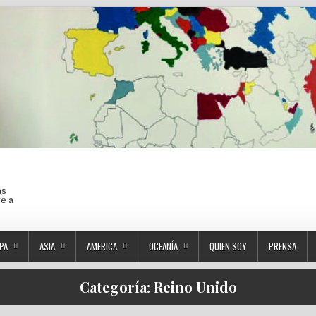
as
ve a
PA
ASIA
AMERICA
OCEANÍA
QUIEN SOY
PRENSA
Categoría:
Reino Unido