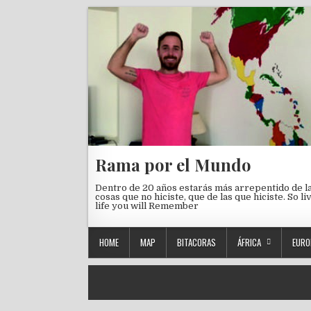
Skip to content
Rama por el Mundo
Dentro de 20 años estarás más arrepentido de l
cosas que no hiciste, que de las que hiciste. So li
life you will Remember
HOME
MAP
BITACORAS
ÁFRICA
EURO