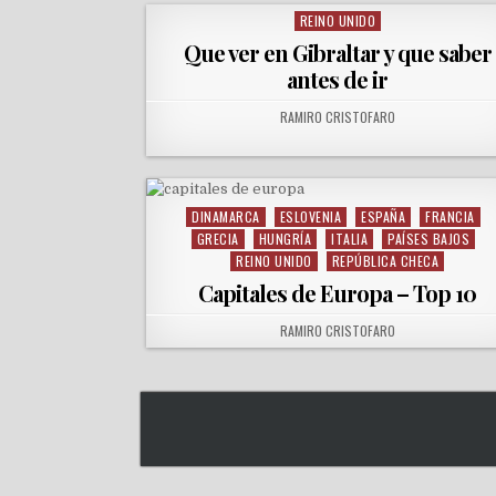
REINO UNIDO
Posted in
Que ver en Gibraltar y que saber
antes de ir
AUTHOR:
RAMIRO CRISTOFARO
DINAMARCA
ESLOVENIA
ESPAÑA
FRANCIA
Posted in
GRECIA
HUNGRÍA
ITALIA
PAÍSES BAJOS
REINO UNIDO
REPÚBLICA CHECA
Capitales de Europa – Top 10
AUTHOR:
RAMIRO CRISTOFARO