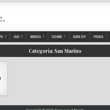
as
ve a
PA
ASIA
AMERICA
OCEANÍA
QUIEN SOY
PRENSA
Categoría:
San Marino
n