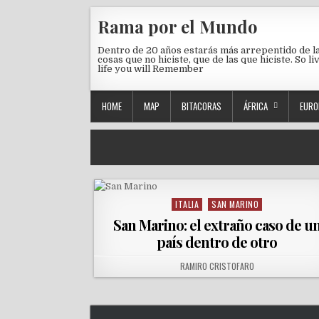
Skip to content
Rama por el Mundo
Dentro de 20 años estarás más arrepentido de l
cosas que no hiciste, que de las que hiciste. So li
life you will Remember
HOME
MAP
BITACORAS
ÁFRICA
EURO
ITALIA
SAN MARINO
Posted in
San Marino: el extraño caso de u
país dentro de otro
AUTHOR:
RAMIRO CRISTOFARO