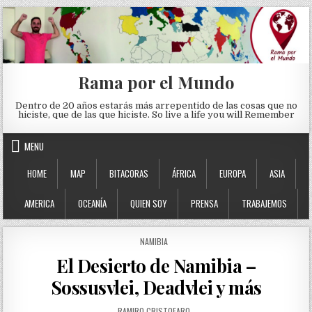
Skip to content
Rama por el Mundo
Dentro de 20 años estarás más arrepentido de las cosas que no
hiciste, que de las que hiciste. So live a life you will Remember
MENU
HOME
MAP
BITACORAS
ÁFRICA
EUROPA
ASIA
AMERICA
OCEANÍA
QUIEN SOY
PRENSA
TRABAJEMOS
POSTED IN
NAMIBIA
El Desierto de Namibia –
Sossusvlei, Deadvlei y más
AUTHOR:
RAMIRO CRISTOFARO