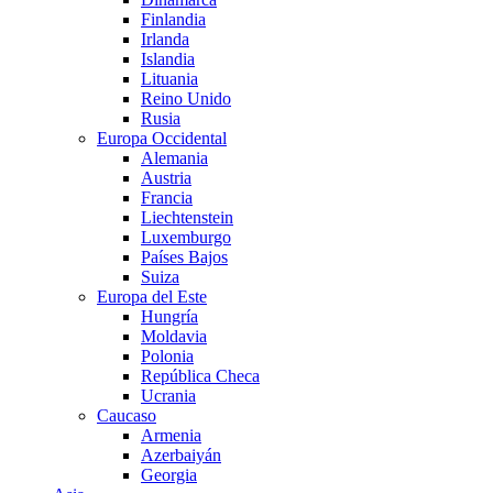
Finlandia
Irlanda
Islandia
Lituania
Reino Unido
Rusia
Europa Occidental
Alemania
Austria
Francia
Liechtenstein
Luxemburgo
Países Bajos
Suiza
Europa del Este
Hungría
Moldavia
Polonia
República Checa
Ucrania
Caucaso
Armenia
Azerbaiyán
Georgia