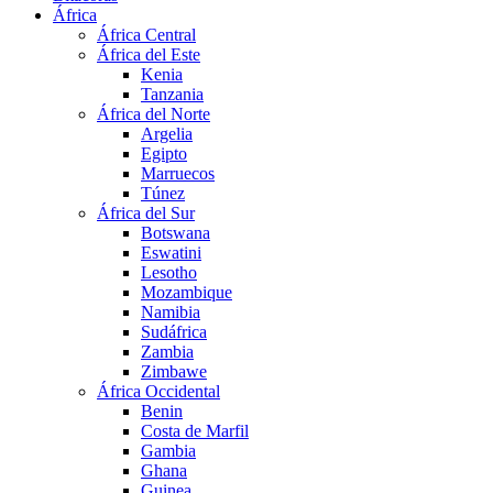
África
África Central
África del Este
Kenia
Tanzania
África del Norte
Argelia
Egipto
Marruecos
Túnez
África del Sur
Botswana
Eswatini
Lesotho
Mozambique
Namibia
Sudáfrica
Zambia
Zimbawe
África Occidental
Benin
Costa de Marfil
Gambia
Ghana
Guinea