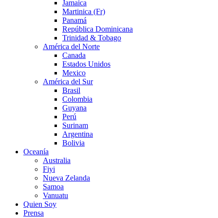
Jamaica
Martinica (Fr)
Panamá
República Dominicana
Trinidad & Tobago
América del Norte
Canada
Estados Unidos
Mexico
América del Sur
Brasil
Colombia
Guyana
Perú
Surinam
Argentina
Bolivia
Oceanía
Australia
Fiyi
Nueva Zelanda
Samoa
Vanuatu
Quien Soy
Prensa