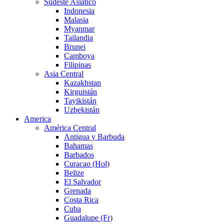
Sudeste Asiático
Indonesia
Malasia
Myanmar
Tailandia
Brunei
Camboya
Filipinas
Asia Central
Kazakhstan
Kirguistán
Tayikistán
Uzbekistán
America
América Central
Antigua y Barbuda
Bahamas
Barbados
Curacao (Hol)
Belize
El Salvador
Grenada
Costa Rica
Cuba
Guadalupe (Fr)