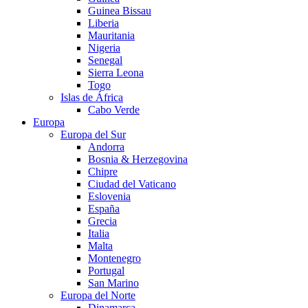
Guinea Bissau
Liberia
Mauritania
Nigeria
Senegal
Sierra Leona
Togo
Islas de África
Cabo Verde
Europa
Europa del Sur
Andorra
Bosnia & Herzegovina
Chipre
Ciudad del Vaticano
Eslovenia
España
Grecia
Italia
Malta
Montenegro
Portugal
San Marino
Europa del Norte
Dinamarca