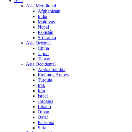
Asia
Asia Meridional
Afghanistán
India
Maldivas
Nepal
Pakistán
Sri Lanka
Asia Oriental
China
Japon
Taiwán
Asia Occidental
Arabia Saudita
Emiratos Árabes
Turquía
Irak
Irán
Israel
Jordania
Líbano
Oman
Qatar
Palestina
Siria