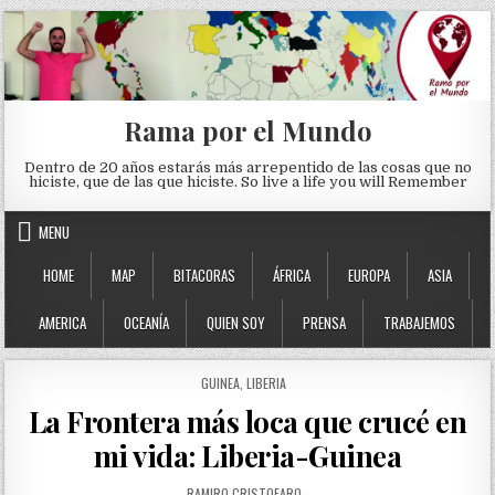
Skip to content
Rama por el Mundo
Dentro de 20 años estarás más arrepentido de las cosas que no
hiciste, que de las que hiciste. So live a life you will Remember
MENU
HOME
MAP
BITACORAS
ÁFRICA
EUROPA
ASIA
AMERICA
OCEANÍA
QUIEN SOY
PRENSA
TRABAJEMOS
POSTED IN
GUINEA
,
LIBERIA
La Frontera más loca que crucé en
mi vida: Liberia-Guinea
AUTHOR:
RAMIRO CRISTOFARO