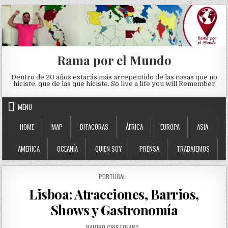
Skip to content
Rama por el Mundo
Dentro de 20 años estarás más arrepentido de las cosas que no
hiciste, que de las que hiciste. So live a life you will Remember
MENU
HOME
MAP
BITACORAS
ÁFRICA
EUROPA
ASIA
AMERICA
OCEANÍA
QUIEN SOY
PRENSA
TRABAJEMOS
POSTED IN
PORTUGAL
Lisboa: Atracciones, Barrios,
Shows y Gastronomía
AUTHOR:
RAMIRO CRISTOFARO