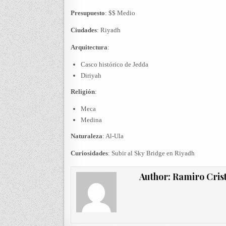
Presupuesto
: $$ Medio
Ciudades
: Riyadh
Arquitectura
:
Casco histórico de Jedda
Diriyah
Religión
:
Meca
Medina
Naturaleza
: Al-Ula
Curiosidades
: Subir al Sky Bridge en Riyadh
Author:
Ramiro Cris