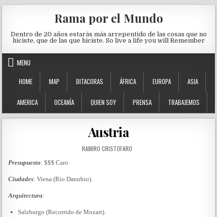
Skip to content
Rama por el Mundo
Dentro de 20 años estarás más arrepentido de las cosas que no
hiciste, que de las que hiciste. So live a life you will Remember
MENU
HOME
MAP
BITACORAS
ÁFRICA
EUROPA
ASIA
AMERICA
OCEANÍA
QUIEN SOY
PRENSA
TRABAJEMOS
Austria
AUTHOR:
RAMIRO CRISTOFARO
Presupuesto
: $$$ Caro
Ciudades
: Viena (Río Danubio).
Arquitectura
:
Salzburgo (Recorrido de Mozart).