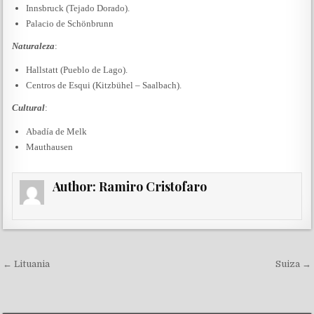
Innsbruck (Tejado Dorado).
Palacio de Schönbrunn
Naturaleza
:
Hallstatt (Pueblo de Lago).
Centros de Esqui (Kitzbühel – Saalbach).
Cultural
:
Abadía de Melk
Mauthausen
Author:
Ramiro Cristofaro
Navegación de entradas
← Lituania
Suiza →