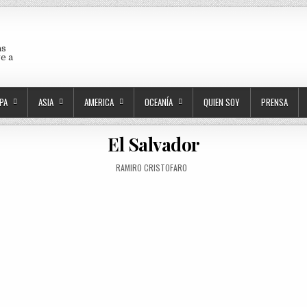
as
ve a
PA
ASIA
AMERICA
OCEANÍA
QUIEN SOY
PRENSA
El Salvador
AUTHOR:
RAMIRO CRISTOFARO