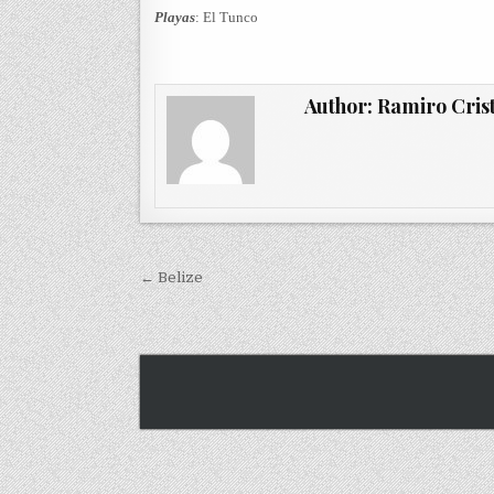
Playas
: El Tunco
Author:
Ramiro Cris
Navegación de entradas
← Belize