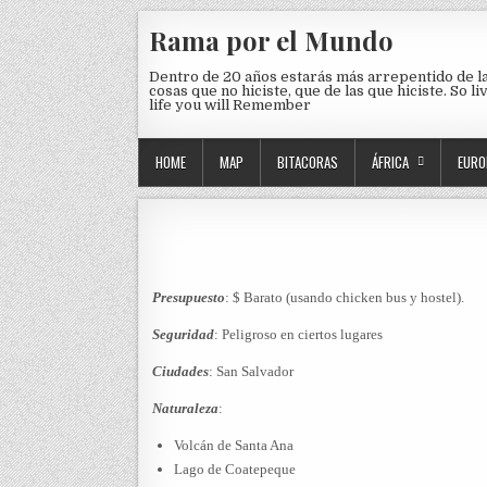
Skip to content
Rama por el Mundo
Dentro de 20 años estarás más arrepentido de l
cosas que no hiciste, que de las que hiciste. So li
life you will Remember
HOME
MAP
BITACORAS
ÁFRICA
EURO
Presupuesto
: $ Barato (usando chicken bus y hostel).
Seguridad
: Peligroso en ciertos lugares
Ciudades
: San Salvador
Naturaleza
:
Volcán de Santa Ana
Lago de Coatepeque