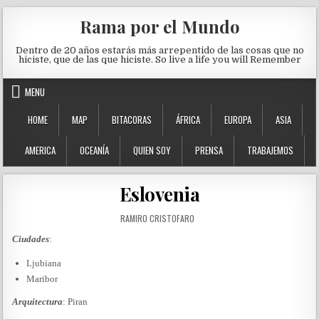
Skip to content
Rama por el Mundo
Dentro de 20 años estarás más arrepentido de las cosas que no
hiciste, que de las que hiciste. So live a life you will Remember
MENU
HOME
MAP
BITACORAS
ÁFRICA
EUROPA
ASIA
AMERICA
OCEANÍA
QUIEN SOY
PRENSA
TRABAJEMOS
Eslovenia
AUTHOR:
RAMIRO CRISTOFARO
Ciudades
:
Ljubiana
Maribor
Arquitectura
: Piran