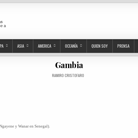
as
ve a
PA
ASIA
AMERICA
OCEANÍA
QUIEN SOY
PRENSA
Gambia
AUTHOR:
RAMIRO CRISTOFARO
 Ngayene y Wanar en Senegal).