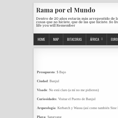
Skip to content
Rama por el Mundo
Dentro de 20 años estarás más arrepentido de l
cosas que no hiciste, que de las que hiciste. So li
life you will Remember
HOME
MAP
BITACORAS
ÁFRICA
EURO
Presupuesto
: $ Bajo
Ciudad
: Banjul
Visado
: No está claro (a mí no me pidieron)
Curiosidades
: Visitar el Puerto de Banjul
Arqueología
: Kerbatch y Wassu (así como también Sine
Playa
: Sangyang