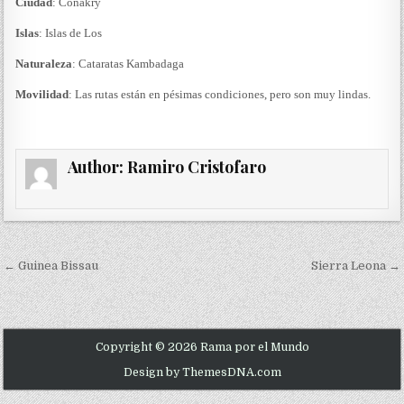
Ciudad
: Conakry
Islas
: Islas de Los
Naturaleza
: Cataratas Kambadaga
Movilidad
: Las rutas están en pésimas condiciones, pero son muy lindas.
Author:
Ramiro Cristofaro
Navegación de entradas
← Guinea Bissau
Sierra Leona →
Copyright © 2026 Rama por el Mundo
Design by ThemesDNA.com