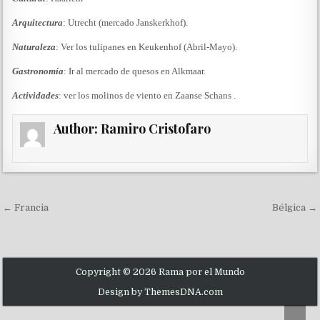
Arquitectura
: Utrecht (mercado Janskerkhof).
Naturaleza
: Ver los tulipanes en Keukenhof (Abril-Mayo).
Gastronomía
: Ir al mercado de quesos en Alkmaar.
Actividades
: ver los molinos de viento en Zaanse Schans .
Author:
Ramiro Cristofaro
Navegación de entradas
← Francia
Bélgica →
Copyright © 2026 Rama por el Mundo
Design by ThemesDNA.com