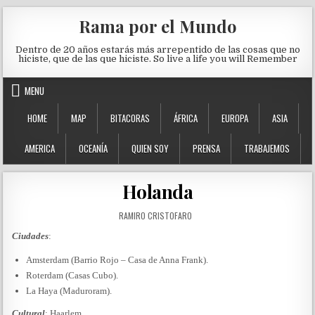
Skip to content
Rama por el Mundo
Dentro de 20 años estarás más arrepentido de las cosas que no
hiciste, que de las que hiciste. So live a life you will Remember
MENU
HOME
MAP
BITACORAS
ÁFRICA
EUROPA
ASIA
AMERICA
OCEANÍA
QUIEN SOY
PRENSA
TRABAJEMOS
Holanda
AUTHOR:
RAMIRO CRISTOFARO
Ciudades
:
Amsterdam (Barrio Rojo – Casa de Anna Frank).
Roterdam (Casas Cubo).
La Haya (Maduroram).
Cultural
: Haarlem