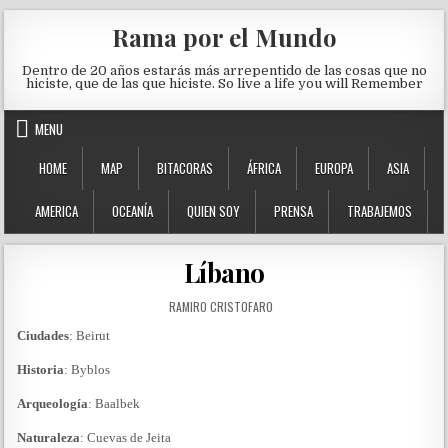
Skip to content
Rama por el Mundo
Dentro de 20 años estarás más arrepentido de las cosas que no
hiciste, que de las que hiciste. So live a life you will Remember
MENU
HOME
MAP
BITACORAS
ÁFRICA
EUROPA
ASIA
AMERICA
OCEANÍA
QUIEN SOY
PRENSA
TRABAJEMOS
Líbano
AUTHOR:
RAMIRO CRISTOFARO
Ciudades
: Beirut
Historia
: Byblos
Arqueología
: Baalbek
Naturaleza
: Cuevas de Jeita