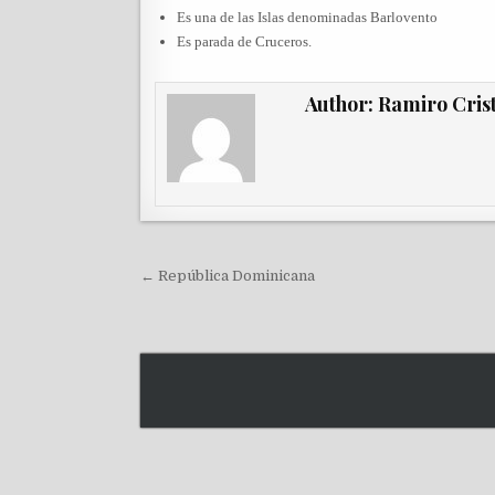
Es una de las Islas denominadas Barlovento
Es parada de Cruceros.
Author:
Ramiro Cris
Navegación de entradas
← República Dominicana