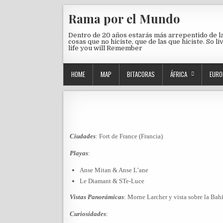
Skip to content
Rama por el Mundo
Dentro de 20 años estarás más arrepentido de l
cosas que no hiciste, que de las que hiciste. So li
life you will Remember
HOME
MAP
BITACORAS
ÁFRICA
EURO
Ciudades
: Fort de France (Francia)
Playas
:
Anse Mitan & Anse L’ane
Le Diamant & STe-Luce
Vistas Panorámicas
: Morne Larcher y vista sobre la Ba
Curiosidades
: