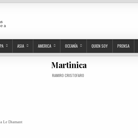
as
ve a
PA
ASIA
AMERICA
OCEANÍA
QUIEN SOY
PRENSA
Martinica
AUTHOR:
RAMIRO CRISTOFARO
hía Le Diamant