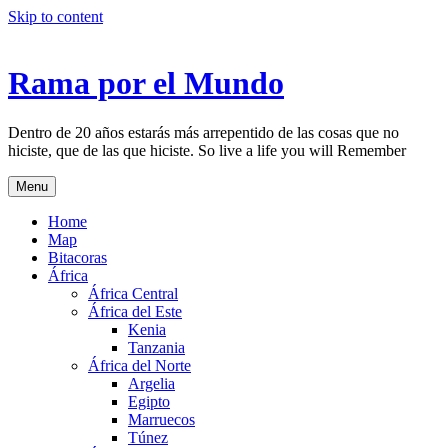
Skip to content
Rama por el Mundo
Dentro de 20 años estarás más arrepentido de las cosas que no
hiciste, que de las que hiciste. So live a life you will Remember
Menu
Home
Map
Bitacoras
África
África Central
África del Este
Kenia
Tanzania
África del Norte
Argelia
Egipto
Marruecos
Túnez