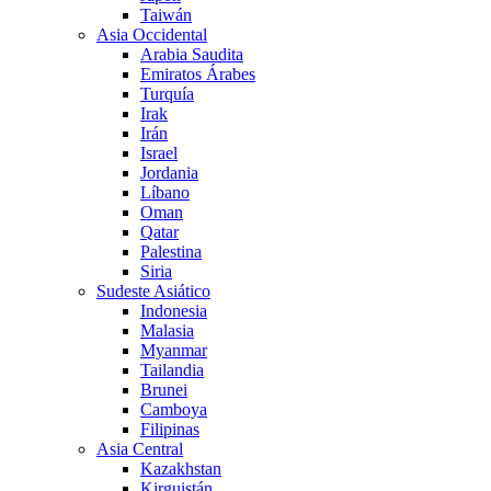
Taiwán
Asia Occidental
Arabia Saudita
Emiratos Árabes
Turquía
Irak
Irán
Israel
Jordania
Líbano
Oman
Qatar
Palestina
Siria
Sudeste Asiático
Indonesia
Malasia
Myanmar
Tailandia
Brunei
Camboya
Filipinas
Asia Central
Kazakhstan
Kirguistán