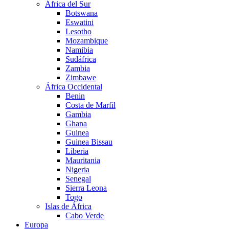
África del Sur
Botswana
Eswatini
Lesotho
Mozambique
Namibia
Sudáfrica
Zambia
Zimbawe
África Occidental
Benin
Costa de Marfil
Gambia
Ghana
Guinea
Guinea Bissau
Liberia
Mauritania
Nigeria
Senegal
Sierra Leona
Togo
Islas de África
Cabo Verde
Europa