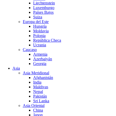
Liechtenstein
Luxemburgo
Países Bajos
Suiza
Europa del Este
Hungría
Moldavia
Polonia
República Checa
Ucrania
Caucaso
Armenia
Azerbaiyán
Georgia
Asia
Asia Meridional
Afghanistán
India
Maldivas
Nepal
Pakistán
Sri Lanka
Asia Oriental
China
Japon