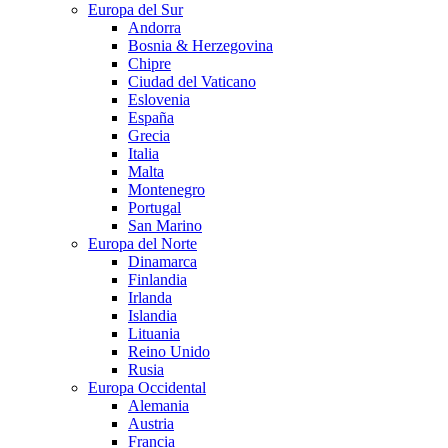
Europa del Sur
Andorra
Bosnia & Herzegovina
Chipre
Ciudad del Vaticano
Eslovenia
España
Grecia
Italia
Malta
Montenegro
Portugal
San Marino
Europa del Norte
Dinamarca
Finlandia
Irlanda
Islandia
Lituania
Reino Unido
Rusia
Europa Occidental
Alemania
Austria
Francia