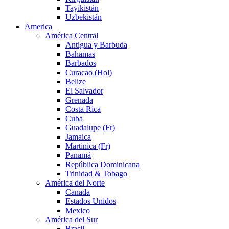
Tayikistán
Uzbekistán
America
América Central
Antigua y Barbuda
Bahamas
Barbados
Curacao (Hol)
Belize
El Salvador
Grenada
Costa Rica
Cuba
Guadalupe (Fr)
Jamaica
Martinica (Fr)
Panamá
República Dominicana
Trinidad & Tobago
América del Norte
Canada
Estados Unidos
Mexico
América del Sur
Brasil