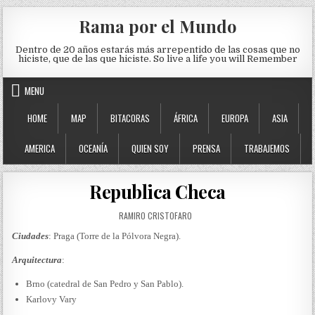
Skip to content
Rama por el Mundo
Dentro de 20 años estarás más arrepentido de las cosas que no
hiciste, que de las que hiciste. So live a life you will Remember
MENU
HOME
MAP
BITACORAS
ÁFRICA
EUROPA
ASIA
AMERICA
OCEANÍA
QUIEN SOY
PRENSA
TRABAJEMOS
Republica Checa
AUTHOR:
RAMIRO CRISTOFARO
Ciudades
: Praga (Torre de la Pólvora Negra).
Arquitectura
:
Brno (catedral de San Pedro y San Pablo).
Karlovy Vary