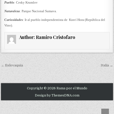
Pueblo
: Cesky Krumlov
Naturaleza
: Parque Nacional Sumava.
Curiosidades
: Ir al pueblo independentista de Kraví Hora (República del
Vino).
Author:
Ramiro Cristofaro
Navegación de entradas
← Eslovaquia
Italia →
Copyright © 2026 Rama por el Mundo
Design by ThemesDNA.com