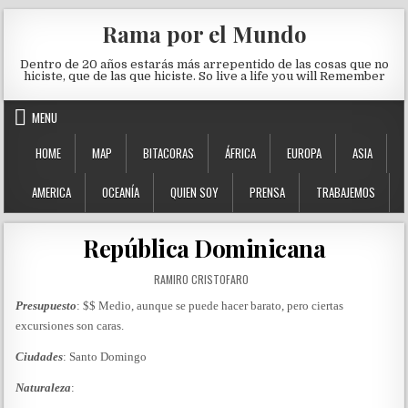
Skip to content
Rama por el Mundo
Dentro de 20 años estarás más arrepentido de las cosas que no
hiciste, que de las que hiciste. So live a life you will Remember
MENU
HOME
MAP
BITACORAS
ÁFRICA
EUROPA
ASIA
AMERICA
OCEANÍA
QUIEN SOY
PRENSA
TRABAJEMOS
República Dominicana
AUTHOR:
RAMIRO CRISTOFARO
Presupuesto
: $$ Medio, aunque se puede hacer barato, pero ciertas
excursiones son caras.
Ciudades
: Santo Domingo
Naturaleza
: