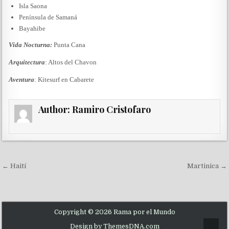
Isla Saona
Península de Samaná
Bayahibe
Vida Nocturna:
Punta Cana
Arquitectura
: Altos del Chavon
Aventura
: Kitesurf en Cabarete
Author:
Ramiro Cristofaro
Navegación de entradas
← Haití
Martinica →
Copyright © 2026 Rama por el Mundo
Design by ThemesDNA.com