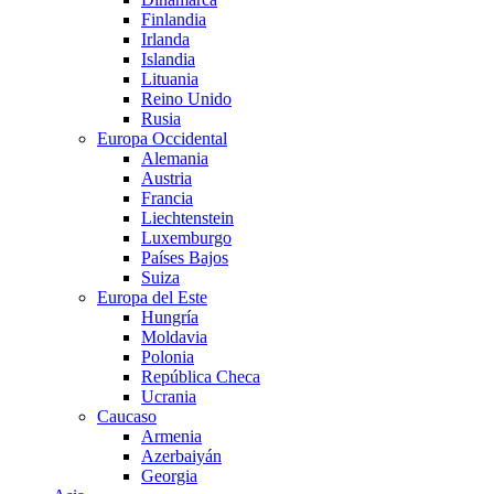
Finlandia
Irlanda
Islandia
Lituania
Reino Unido
Rusia
Europa Occidental
Alemania
Austria
Francia
Liechtenstein
Luxemburgo
Países Bajos
Suiza
Europa del Este
Hungría
Moldavia
Polonia
República Checa
Ucrania
Caucaso
Armenia
Azerbaiyán
Georgia