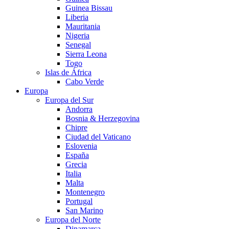
Guinea Bissau
Liberia
Mauritania
Nigeria
Senegal
Sierra Leona
Togo
Islas de África
Cabo Verde
Europa
Europa del Sur
Andorra
Bosnia & Herzegovina
Chipre
Ciudad del Vaticano
Eslovenia
España
Grecia
Italia
Malta
Montenegro
Portugal
San Marino
Europa del Norte
Dinamarca