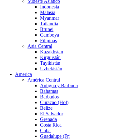
Sudeste Asiático
Indonesia
Malasia
Myanmar
Tailandia
Brunei
Camboya
Filipinas
Asia Central
Kazakhstan
Kirguistán
Tayikistán
Uzbekistán
America
América Central
Antigua y Barbuda
Bahamas
Barbados
Curacao (Hol)
Belize
El Salvador
Grenada
Costa Rica
Cuba
Guadalupe (Fr)