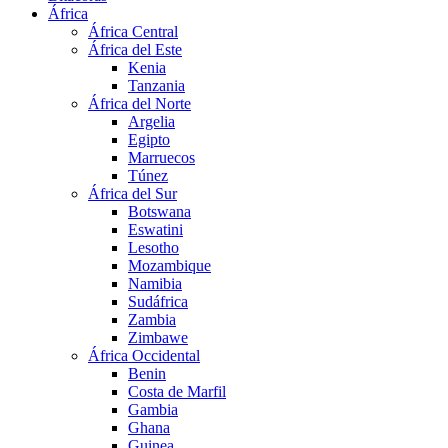
África
África Central
África del Este
Kenia
Tanzania
África del Norte
Argelia
Egipto
Marruecos
Túnez
África del Sur
Botswana
Eswatini
Lesotho
Mozambique
Namibia
Sudáfrica
Zambia
Zimbawe
África Occidental
Benin
Costa de Marfil
Gambia
Ghana
Guinea