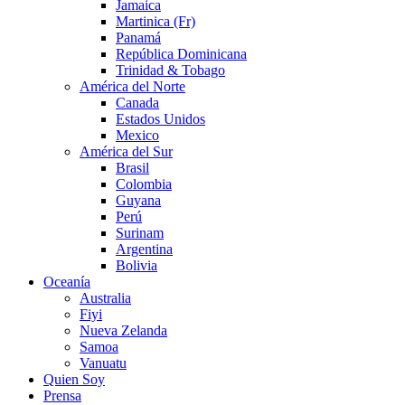
Jamaica
Martinica (Fr)
Panamá
República Dominicana
Trinidad & Tobago
América del Norte
Canada
Estados Unidos
Mexico
América del Sur
Brasil
Colombia
Guyana
Perú
Surinam
Argentina
Bolivia
Oceanía
Australia
Fiyi
Nueva Zelanda
Samoa
Vanuatu
Quien Soy
Prensa