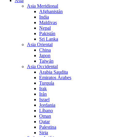
Asia
Asia Meridional
Afghanistán
India
Maldivas
Nepal
Pakistán
Sri Lanka
Asia Oriental
China
Japon
Taiwán
Asia Occidental
Arabia Saudita
Emiratos Árabes
Turquía
Irak
Irán
Israel
Jordania
Líbano
Oman
Qatar
Palestina
Siria