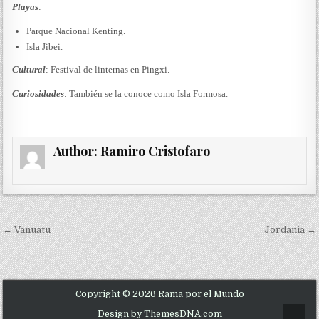
Playas
:
Parque Nacional Kenting.
Isla Jibei.
Cultural
: Festival de linternas en Pingxi.
Curiosidades
: También se la conoce como Isla Formosa.
Author:
Ramiro Cristofaro
Navegación de entradas
← Vanuatu
Jordania →
Copyright © 2026 Rama por el Mundo
Design by ThemesDNA.com