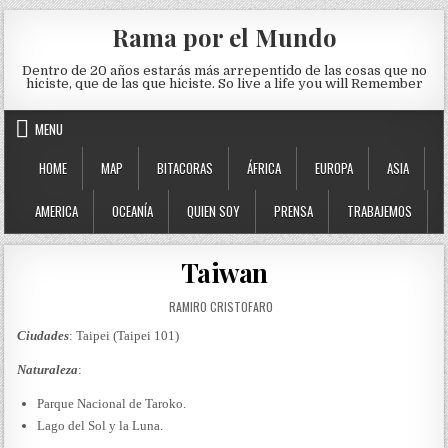
Skip to content
Rama por el Mundo
Dentro de 20 años estarás más arrepentido de las cosas que no
hiciste, que de las que hiciste. So live a life you will Remember
MENU
HOME
MAP
BITACORAS
ÁFRICA
EUROPA
ASIA
AMERICA
OCEANÍA
QUIEN SOY
PRENSA
TRABAJEMOS
Taiwan
AUTHOR:
RAMIRO CRISTOFARO
Ciudades
: Taipei (Taipei 101)
Naturaleza
:
Parque Nacional de Taroko.
Lago del Sol y la Luna.