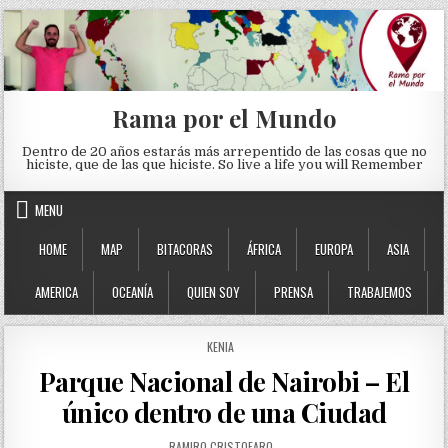
Skip to content
Rama por el Mundo
Dentro de 20 años estarás más arrepentido de las cosas que no
hiciste, que de las que hiciste. So live a life you will Remember
MENU
HOME
MAP
BITACORAS
ÁFRICA
EUROPA
ASIA
AMERICA
OCEANÍA
QUIEN SOY
PRENSA
TRABAJEMOS
POSTED IN
KENIA
Parque Nacional de Nairobi – El
único dentro de una Ciudad
AUTHOR:
RAMIRO CRISTOFARO