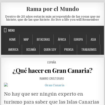
Skip to content
Rama por el Mundo
Dentro de 20 años estarás más arrepentido de las cosas que no
hiciste, que de las que hiciste. So live a life you will Remember
MENU
HOME
MAP
BITACORAS
ÁFRICA
EUROPA
ASIA
AMERICA
OCEANÍA
QUIEN SOY
PRENSA
TRABAJEMOS
POSTED IN
ESPAÑA
¿Qué hacer en Gran Canaria?
AUTHOR:
RAMIRO CRISTOFARO
No hay que ser ningún experto en
turismo para saber que las Islas Canarias