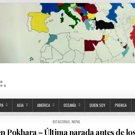
as
ve a
PA
ASIA
AMERICA
OCEANÍA
QUIEN SOY
PRENSA
POSTED IN
BITACORAS
,
NEPAL
n Pokhara – Última parada antes de l