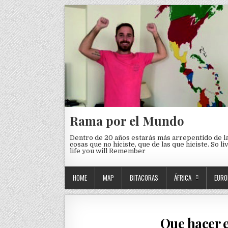
Skip to content
Rama por el Mundo
Dentro de 20 años estarás más arrepentido de l
cosas que no hiciste, que de las que hiciste. So li
life you will Remember
HOME
MAP
BITACORAS
ÁFRICA
EURO
Que hacer e