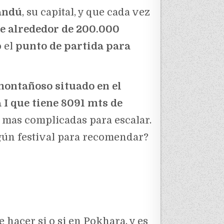
andú
, su capital, y que cada vez
e alrededor de 200.000
 el
punto de partida para
ontañoso situado en el
I que tiene 8091 mts de
 mas complicadas para escalar.
gún festival para recomendar?
 hacer si o si en Pokhara, y es