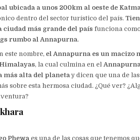
pal ubicada a unos 200km al oeste de Katm
ico dentro del sector turístico del país.
Tien
ra ciudad más grande del país
funciona como
ngs rumbo al Annapurna
.
n este nombre,
el Annapurna es un macizo m
s Himalayas
, la cual culmina en el
Annapurna 
a más alta del planeta
y dicen que una de las
s sobre esta hermosa ciudad. ¿Qué ver? ¿Al
aventura?
okhara
go Phewa
es una de las cosas que tenemos que