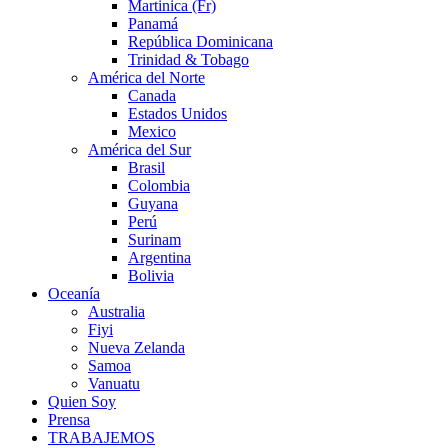
Martinica (Fr)
Panamá
República Dominicana
Trinidad & Tobago
América del Norte
Canada
Estados Unidos
Mexico
América del Sur
Brasil
Colombia
Guyana
Perú
Surinam
Argentina
Bolivia
Oceanía
Australia
Fiyi
Nueva Zelanda
Samoa
Vanuatu
Quien Soy
Prensa
TRABAJEMOS