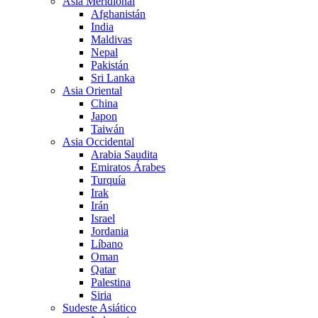
Asia Meridional
Afghanistán
India
Maldivas
Nepal
Pakistán
Sri Lanka
Asia Oriental
China
Japon
Taiwán
Asia Occidental
Arabia Saudita
Emiratos Árabes
Turquía
Irak
Irán
Israel
Jordania
Líbano
Oman
Qatar
Palestina
Siria
Sudeste Asiático