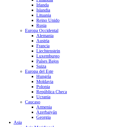
Irlanda
Islandia
Lituania
Reino Unido
Rusia
Europa Occidental
Alemania
Austria
Francia
Liechtenstein
Luxemburgo
Países Bajos
Suiza
Europa del Este
Hungría
Moldavia
Polonia
República Checa
Ucrania
Caucaso
Armenia
Azerbaiyán
Georgia
Asia