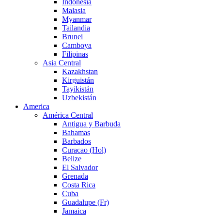
Indonesia
Malasia
Myanmar
Tailandia
Brunei
Camboya
Filipinas
Asia Central
Kazakhstan
Kirguistán
Tayikistán
Uzbekistán
America
América Central
Antigua y Barbuda
Bahamas
Barbados
Curacao (Hol)
Belize
El Salvador
Grenada
Costa Rica
Cuba
Guadalupe (Fr)
Jamaica