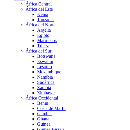
África Central
África del Este
Kenia
Tanzania
África del Norte
Argelia
Egipto
Marruecos
Túnez
África del Sur
Botswana
Eswatini
Lesotho
Mozambique
Namibia
Sudáfrica
Zambia
Zimbawe
África Occidental
Benin
Costa de Marfil
Gambia
Ghana
Guinea
Guinea Bissau