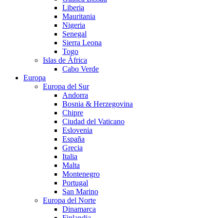
Liberia
Mauritania
Nigeria
Senegal
Sierra Leona
Togo
Islas de África
Cabo Verde
Europa
Europa del Sur
Andorra
Bosnia & Herzegovina
Chipre
Ciudad del Vaticano
Eslovenia
España
Grecia
Italia
Malta
Montenegro
Portugal
San Marino
Europa del Norte
Dinamarca
Finlandia