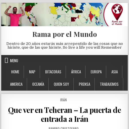
Skip to content
Rama por el Mundo
Dentro de 20 años estarás más arrepentido de las cosas que no
hiciste, que de las que hiciste. So live a life you will Remember
MENU
HOME
MAP
BITACORAS
ÁFRICA
EUROPA
ASIA
AMERICA
OCEANÍA
QUIEN SOY
PRENSA
TRABAJEMOS
POSTED IN
IRÁN
Que ver en Teheran – La puerta de
entrada a Irán
AUTHOR:
RAMIRO CRISTOFARO