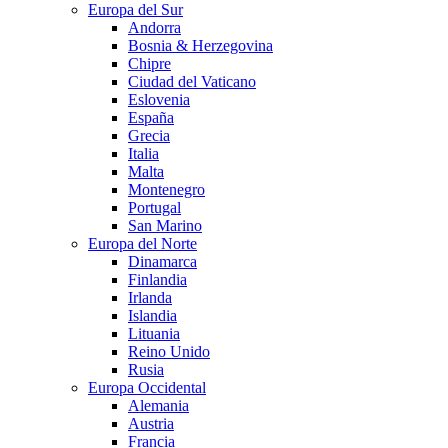
Europa del Sur
Andorra
Bosnia & Herzegovina
Chipre
Ciudad del Vaticano
Eslovenia
España
Grecia
Italia
Malta
Montenegro
Portugal
San Marino
Europa del Norte
Dinamarca
Finlandia
Irlanda
Islandia
Lituania
Reino Unido
Rusia
Europa Occidental
Alemania
Austria
Francia