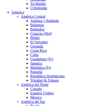
Tayikistán
Uzbekistán
America
América Central
Antigua y Barbuda
Bahamas
Barbados
Curacao (Hol)
Belize
El Salvador
Grenada
Costa Rica
Cuba
Guadalupe (Fr)
Jamaica
Martinica (Fr)
Panamá
República Dominicana
Trinidad & Tobago
América del Norte
Canada
Estados Unidos
Mexico
América del Sur
Brasil