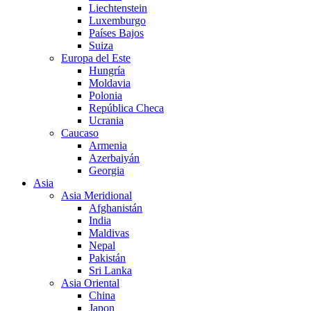
Liechtenstein
Luxemburgo
Países Bajos
Suiza
Europa del Este
Hungría
Moldavia
Polonia
República Checa
Ucrania
Caucaso
Armenia
Azerbaiyán
Georgia
Asia
Asia Meridional
Afghanistán
India
Maldivas
Nepal
Pakistán
Sri Lanka
Asia Oriental
China
Japon