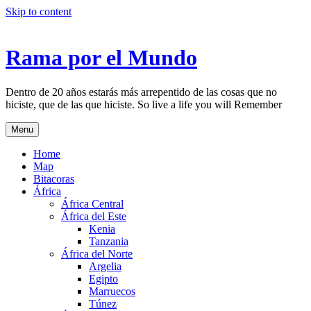
Skip to content
Rama por el Mundo
Dentro de 20 años estarás más arrepentido de las cosas que no
hiciste, que de las que hiciste. So live a life you will Remember
Menu
Home
Map
Bitacoras
África
África Central
África del Este
Kenia
Tanzania
África del Norte
Argelia
Egipto
Marruecos
Túnez