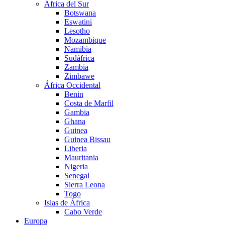
África del Sur
Botswana
Eswatini
Lesotho
Mozambique
Namibia
Sudáfrica
Zambia
Zimbawe
África Occidental
Benin
Costa de Marfil
Gambia
Ghana
Guinea
Guinea Bissau
Liberia
Mauritania
Nigeria
Senegal
Sierra Leona
Togo
Islas de África
Cabo Verde
Europa