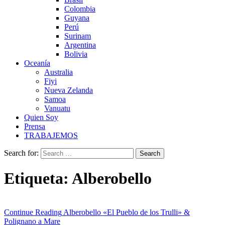
Colombia
Guyana
Perú
Surinam
Argentina
Bolivia
Oceanía
Australia
Fiyi
Nueva Zelanda
Samoa
Vanuatu
Quien Soy
Prensa
TRABAJEMOS
Search for:
Etiqueta:
Alberobello
Continue Reading
Alberobello «El Pueblo de los Trulli» &
Polignano a Mare