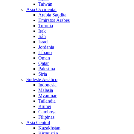
Taiwán
Asia Occidental
Arabia Saudita
Emiratos Árabes
Turquía
Irak
Irán
Israel
Jordania
Líbano
Oman
Qatar
Palestina
Siria
Sudeste Asiático
Indonesia
Malasia
Myanmar
Tailandia
Brunei
Camboya
Filipinas
Asia Central
Kazakhstan
Kirguistán