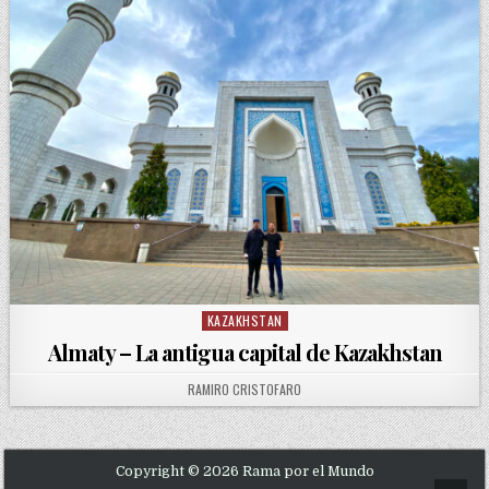
KAZAKHSTAN
Posted in
Almaty – La antigua capital de Kazakhstan
AUTHOR:
RAMIRO CRISTOFARO
Copyright © 2026 Rama por el Mundo