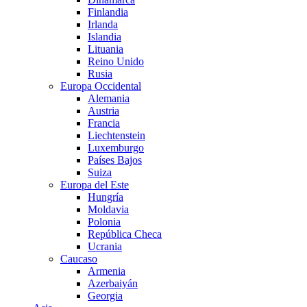
Finlandia
Irlanda
Islandia
Lituania
Reino Unido
Rusia
Europa Occidental
Alemania
Austria
Francia
Liechtenstein
Luxemburgo
Países Bajos
Suiza
Europa del Este
Hungría
Moldavia
Polonia
República Checa
Ucrania
Caucaso
Armenia
Azerbaiyán
Georgia