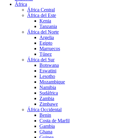
África
África Central
África del Este
Kenia
Tanzania
África del Norte
Argelia
Egipto
Marruecos
Túnez
África del Sur
Botswana
Eswatini
Lesotho
Mozambique
Namibia
Sudáfrica
Zambia
Zimbawe
África Occidental
Benin
Costa de Marfil
Gambia
Ghana
Guinea