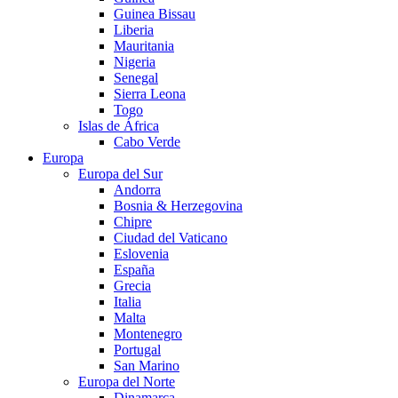
Guinea Bissau
Liberia
Mauritania
Nigeria
Senegal
Sierra Leona
Togo
Islas de África
Cabo Verde
Europa
Europa del Sur
Andorra
Bosnia & Herzegovina
Chipre
Ciudad del Vaticano
Eslovenia
España
Grecia
Italia
Malta
Montenegro
Portugal
San Marino
Europa del Norte
Dinamarca