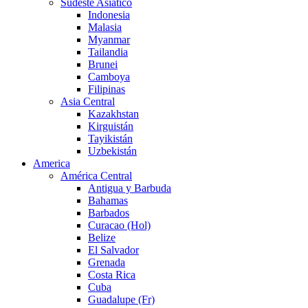
Sudeste Asiático
Indonesia
Malasia
Myanmar
Tailandia
Brunei
Camboya
Filipinas
Asia Central
Kazakhstan
Kirguistán
Tayikistán
Uzbekistán
America
América Central
Antigua y Barbuda
Bahamas
Barbados
Curacao (Hol)
Belize
El Salvador
Grenada
Costa Rica
Cuba
Guadalupe (Fr)