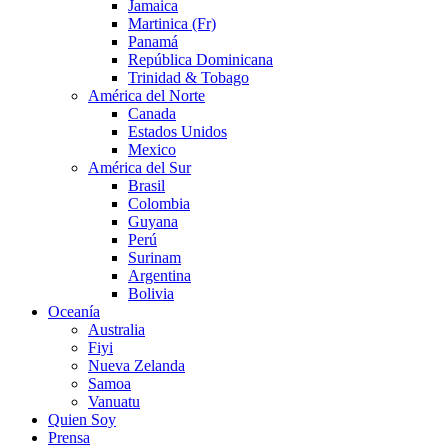
Jamaica
Martinica (Fr)
Panamá
República Dominicana
Trinidad & Tobago
América del Norte
Canada
Estados Unidos
Mexico
América del Sur
Brasil
Colombia
Guyana
Perú
Surinam
Argentina
Bolivia
Oceanía
Australia
Fiyi
Nueva Zelanda
Samoa
Vanuatu
Quien Soy
Prensa