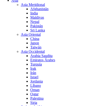
Asia
Asia Meridional
Afghanistán
India
Maldivas
Nepal
Pakistán
Sri Lanka
Asia Oriental
China
Japon
Taiwán
Asia Occidental
Arabia Saudita
Emiratos Árabes
Turquía
Irak
Irán
Israel
Jordania
Líbano
Oman
Qatar
Palestina
Siria