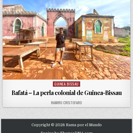
GUINEA BISSAU
Posted in
Bafatá – La perla colonial de Guinea-Bissau
AUTHOR:
RAMIRO CRISTOFARO
Copyright © 2026 Rama por el Mundo