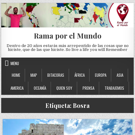
Skip to content
Rama por el Mundo
Dentro de 20 años estarás más arrepentido de las cosas que no
hiciste, que de las que hiciste. So live a life you will Remember
MENU
HOME
MAP
BITACORAS
ÁFRICA
EUROPA
ASIA
AMERICA
OCEANÍA
QUIEN SOY
PRENSA
TRABAJEMOS
Etiqueta:
Bosra