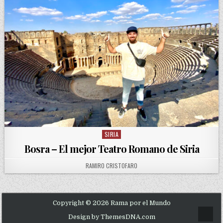
SIRIA
Posted in
Bosra – El mejor Teatro Romano de Siria
AUTHOR:
RAMIRO CRISTOFARO
Copyright © 2026 Rama por el Mundo
Scrol
Design by ThemesDNA.com