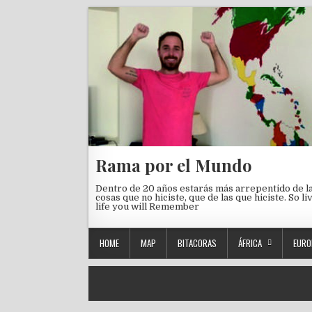
Skip to content
Rama por el Mundo
Dentro de 20 años estarás más arrepentido de l
cosas que no hiciste, que de las que hiciste. So li
life you will Remember
HOME
MAP
BITACORAS
ÁFRICA
EURO