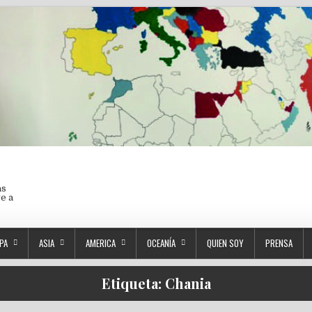
as
ve a
PA
ASIA
AMERICA
OCEANÍA
QUIEN SOY
PRENSA
Etiqueta:
Chania